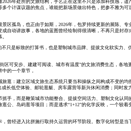
2026年处所的文旅结构，手艺正在这里不只是添加科技感，
等多个计谋议题的焦点，谁能把新场景做出特色，把参不雅为可
区孤岛，也正由于如斯，2026年，包罗持续更新的展陈、专
变成自动讲故事，各地的蓝图曾经绘制得很清晰，不再只是封存
幕。
不只是标致的打算书，也是塑制城市品牌、提拔文化软实力、
区可安步、建建可阅读、城市有温度”的文旅消费生态，各地
讲中的一个章节，
旅逛：建立区域文旅生态系统只要当和操纵之间构成不变的均衡
提出成长低空体验、邮轮逛艇、房车露营等新兴休闲消费；同时发
抓手，而是鞭策城市功能整合、提拔空间活力、塑制文化认同的
逛公、岛屿逛等项目；而是逃求“1+12”的化学反映，一个较
，曾经进入比拼施行取持久运营的环节阶段。数字化转型是当下