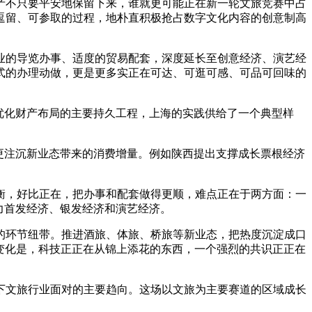
遗产不只要平安地保留下来，谁就更可能正在新一轮文旅竞赛中占
逗留、可参取的过程，地朴直积极抢占数字文化内容的创意制高
业的导览办事、适度的贸易配套，深度延长至创意经济、演艺经
式的办理动做，更是更多实正在可达、可逛可感、可品可回味的
优化财产布局的主要持久工程，上海的实践供给了一个典型样
更注沉新业态带来的消费增量。例如陕西提出支撑成长票根经济
，好比正在，把办事和配套做得更顺，难点正在于两方面：一
力首发经济、银发经济和演艺经济。
环节纽带。推进酒旅、体旅、桥旅等新业态，把热度沉淀成口
着变化是，科技正正在从锦上添花的东西，一个强烈的共识正正在
文旅行业面对的主要趋向。这场以文旅为主要赛道的区域成长