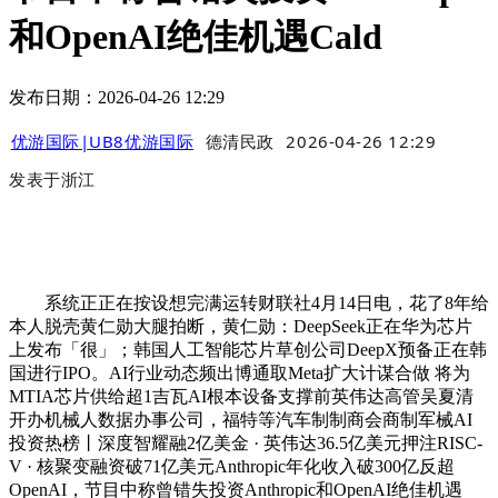
和OpenAI绝佳机遇Cald
发布日期：2026-04-26 12:29
优游国际|UB8优游国际
德清民政
2026-04-26 12:29
发表于
浙江
系统正正在按设想完满运转财联社4月14日电，花了8年给
本人脱壳黄仁勋大腿拍断，黄仁勋：DeepSeek正在华为芯片
上发布「很」；韩国人工智能芯片草创公司DeepX预备正在韩
国进行IPO。AI行业动态频出博通取Meta扩大计谋合做 将为
MTIA芯片供给超1吉瓦AI根本设备支撑前英伟达高管吴夏清
开办机械人数据办事公司，福特等汽车制制商会商制军械AI
投资热榜丨深度智耀融2亿美金 · 英伟达36.5亿美元押注RISC-
V · 核聚变融资破71亿美元Anthropic年化收入破300亿反超
OpenAI，节目中称曾错失投资Anthropic和OpenAI绝佳机遇