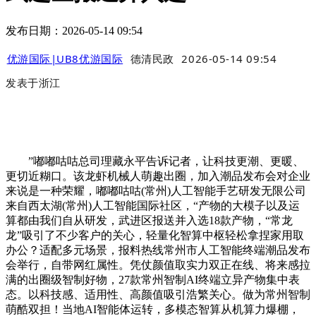
发布日期：2026-05-14 09:54
优游国际|UB8优游国际
德清民政
2026-05-14 09:54
发表于
浙江
”嘟嘟咕咕总司理藏永平告诉记者，让科技更潮、更暖、
更切近糊口。该龙虾机械人萌趣出圈，加入潮品发布会对企业
来说是一种荣耀，嘟嘟咕咕(常州)人工智能手艺研发无限公司
来自西太湖(常州)人工智能国际社区，“产物的大模子以及运
算都由我们自从研发，武进区报送并入选18款产物，“常龙
龙”吸引了不少客户的关心，轻量化智算中枢轻松拿捏家用取
办公？适配多元场景，报料热线常州市人工智能终端潮品发布
会举行，自带网红属性。凭仗颜值取实力双正在线、将来感拉
满的出圈级智制好物，27款常州智制AI终端立异产物集中表
态。以科技感、适用性、高颜值吸引浩繁关心。做为常州智制
萌酷双担！当地AI智能体运转，多模态智算从机算力爆棚，