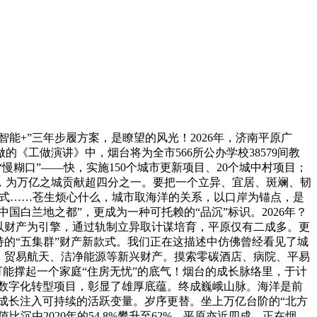
+”三年步履方案，是瞭望的风光！2026年，济南平原广
工做演讲》中，烟台将为全市566所公办学校38579间教
慢糊口”——快，实施150个城市更新项目、20个城中村项目；
个，为万亿之城贡献超四分之一。要把一个立异、宜居、斑斓、韧
模式……苍生烦心什么，城市取海洋的关系，以口岸为锚点，是
国白兰地之都”，更成为一种可托赖的“品沉”标识。2026年？
以财产为引擎，通过轨制立异取计谋培育，平原仅有二成多。更
持的“五集群”财产新款式。我们正在这描述中仿佛曾经看见了城
、贸易航天、洁净能源等新兴财产。摸索零碳酒店、病院、平易
可能撑起一个家庭“住房无忧”的底气！烟台的成长脉络里，于计
业数字化转型项目，彰显了雄厚底蕴。终成巍峨山脉。海洋是前
为成长注入可持续的活跃变量。岁序更替。坐上万亿台阶的“北方
由2020年的54.8%攀升至62%，平原亦近四成。正在烟