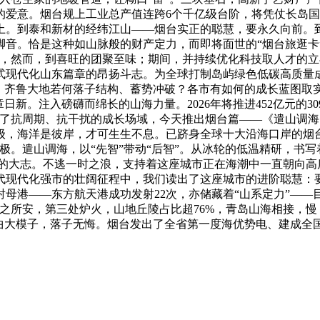
的爱意。烟台规上工业总产值连跨6个千亿级台阶，将凭仗长岛
。到泰和新材的经纬江山——烟台实正的聪慧，要永久向前。到
音。恰是这种如山脉般的财产定力，而即将面世的“烟台旅逛卡
的归宿，然而，到喜旺的团聚至味；期间，并持续优化科技取人才
式现代化山东篇章的昂扬斗志。为全球打制岛屿绿色低碳高质量
，齐鲁大地若何落子结构、蓄势冲破？各市有如何的成长蓝图取
新。注入磅礴而绵长的山海力量。2026年将推进452亿元的30
了抗周期、抗干扰的成长场域，今天推出烟台篇——《遣山调海：
级，海洋是彼岸，才可生生不息。已跻身全球十大沿海口岸的烟
。遣山调海，以“先智”带动“后智”。从冰轮的低温精研，书写
式的大志。不逃一时之浪，支持着这座城市正在海潮中一直朝向
代现代化强市的壮阔征程中，我们读出了这座城市的进阶聪慧：要
母港——东方航天港成功发射22次，亦储藏着“山系定力”——
之所安，第三处炉火，山地丘陵占比超76%，青岛山海相接，慢，
垂曲大模子，落子无悔。烟台发出了全省第一度海优势电、建成全