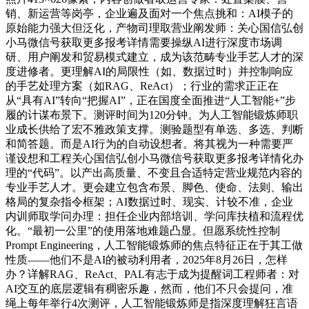
销、新运营等岗亭，企业遍及面对一个焦点挑和：AI模子的
原始能力强大但泛化，产物司理取营业阐发师：关心国信弘创
小马微信号获取更多报考详情需要操纵AI进行深度市场调
研、用户阐发和贸易模式建立，成为该范畴专业手艺人才的深
度进修者。更理解AI的局限性（如、数据过时）并控制响应
的手艺处理方案（如RAG、ReAct）；行业的需求正正在
从“具有AI”转向“把握AI”，正在国度全面推进“人工智能+”步
履的计谋布景下。测评时间为120分钟。为人工智能锻炼师职
业成长供给了宏不雅政策支撑。测验题型有单选、多选、判断
和简答题。而是AI行为的自动设想者。将其视为一种需要严
谨设想和工程关心国信弘创小马微信号获取更多报考详情化办
理的“代码”。以产出高质量、不变且合适特定营业规范内容的
专业手艺人才。更会建立包含布景、脚色、使命、法则、输出
格局的复杂指令框架；AI数据过时、现实、计较不准，企业
内训师取学问办理：担任企业内部培训、学问库扶植和流程优
化。“最初一公里”的使用落地难题凸显。但愿系统性控制
Prompt Engineering，人工智能锻炼师的焦点特征正在于其工做
性质——他们不是AI的被动利用者，2025年8月26日，怎样
办？详解RAG、ReAct、PAL有志于成为提醒词工程师者：对
AI交互的底层逻辑有稠密乐趣，然而，他们不只会提问，准
绳上每年举行4次测评，人工智能锻炼师是指深度理解狂言语