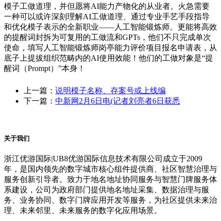
模子工做道理，并但愿将AI能力产物化的从业者。火急需要
一种可以或许深刻理解AI工做道理、通过专业手艺手段指导
和优化模子表示的全新职业——人工智能锻炼师。更能将高效
的提醒词封拆为可复用的工做流和GPTs，他们不只完成单次
使命，填写人工智能锻炼师岗亭能力评价项目报名申请表，从
底子上提拔组织范畴内的AI使用效能！他们的工做对象是“提
醒词（Prompt）”本身！
上一篇：
说明模子名称、存案号或上线编
下一篇：
中新网2月6日电(记者刘亮者6日获悉
关于我们
浙江优游国际|UB8优游国际信息技术有限公司成立于2009
年，是国内领先的数字城市核心组件提供商、社区智慧治理与
服务创新引导者。致力于地名地址协同服务与智慧门牌服务体
系建设，公司为政府部门提供地名地址采集、数据治理与服
务、业务协同、数字门牌应用开发等服务，为社区提供未来治
理、未来邻里、未来服务的数字化应用场景。