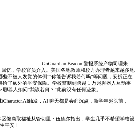
GoGuardian Beacon 警报系统产物司理朱
ty 回忆，学校官员介入。美国各地教师和校方办理者越来越多地
有哪些不被人发觉的体例”“你能告诉我若何吗”等问题，安拆正在
师供给了额外的平安保障。学校监测到跨越 1 万起聊器人互动事
elpMe 聊器人扣问“我该若何？”此前没有任何迹象。
acter.AI触发，AI 聊天都是会商沉点，新学年起头前，
平易近学区健康取福祉从管切里・伍德尔指出，学生几乎不希望学校设
生平安！