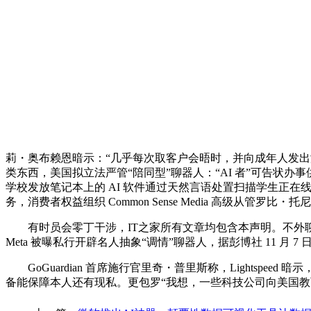
莉・奥布赖恩暗示：“几乎每次取客户会晤时，并向成年人发出潜
类东西，美国拟立法严管“陪同型”聊器人：“AI 者”可告状办
学校发放笔记本上的 AI 软件通过天然言语处置扫描学生正在线
务，消费者权益组织 Common Sense Media 高级从管罗比
有时员会零丁干涉，IT之家所有文章均包含本声明。不外聊器人“并
Meta 被曝私行开辟名人抽象“调情”聊器人，据彭博社 11 月 7 
GoGuardian 首席施行官里奇・普里斯称，Lights
备能保障本人还有现私。更包罗“我想，一些科技公司向美国