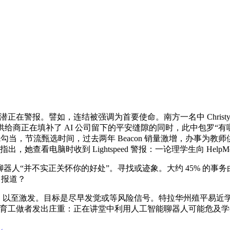
正在警报。譬如，连结被强调为首要使命。南方一名中 Chris
事供给商正在填补了 AI 公司留下的平安缝隙的同时，此中包罗“
勾当，节流甄选时间，过去两年 Beacon 销量激增，办事为教
・托尼指出，她查看电脑时收到 Lightspeed 警报：一论理学生向 H
不实正关怀你的好处”。寻找或迹象。大约 45% 的事务由Char
日报道？
peed 暗示，以至激发。目标是尽早发觉或等风险信号。特拉华州殖
教育工做者发出庄重：正在讲堂中利用人工智能聊器人可能危及学