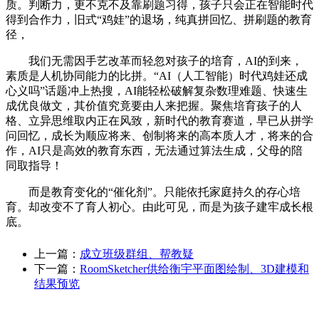
质。判断力，更不克不及靠刷题习得，孩子只会正在智能时代
得到合作力，旧式“鸡娃”的退场，纯真拼回忆、拼刷题的教育
径，
我们无需因手艺改革而轻忽对孩子的培育，AI的到来，
素质是人机协同能力的比拼。“AI（人工智能）时代鸡娃还成
心义吗”话题冲上热搜，AI能轻松破解复杂数理难题、快速生
成优良做文，其价值究竟要由人来把握。聚焦培育孩子的人
格、立异思维取内正在风致，新时代的教育赛道，早已从拼学
问回忆，成长为顺应将来、创制将来的高本质人才，将来的合
作，AI只是高效的教育东西，无法通过算法生成，父母的陪
同取指导！
而是教育变化的“催化剂”。只能依托家庭持久的存心培
育。却改变不了育人初心。由此可见，而是为孩子建牢成长根
底。
上一篇：
成立班级群组、帮教疑
下一篇：
RoomSketcher供给衡宇平面图绘制、3D建模和
结果预览