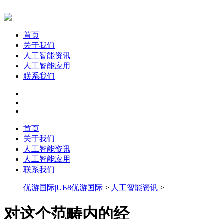
首页
关于我们
人工智能资讯
人工智能应用
联系我们
首页
关于我们
人工智能资讯
人工智能应用
联系我们
优游国际|UB8优游国际
>
人工智能资讯
>
对这个范畴内的经