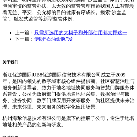
包涵审慎的监管办法。以无效的监管管理鞭策我国人工智能朝
着无益、平安、公允标的目的健康有序成长。摸索‘沙盒监
管’、触发式监管等新型监管体例。
上一篇：
只需所选用的大模子和外部使用都支撑这一
下一篇：
伊朗“石油命脉”发
关于我们
浙江优游国际|UB8优游国际信息技术有限公司成立于2009
年，是国内领先的数字城市核心组件提供商、社区智慧治理与
服务创新引导者。致力于地名地址协同服务与智慧门牌服务体
系建设，公司为政府部门提供地名地址采集、数据治理与服
务、业务协同、数字门牌应用开发等服务，为社区提供未来治
理、未来邻里、未来服务的数字化应用场景。
杭州海挚信息技术有限公司是旗下的控股子公司，专注于地名
地址相关产品的创新与研发。