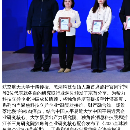
航空航天大学于涛传授、黑湖科技创始人兼首席施行官周宇翔
等2位代表就各自的研究取行业洞见颁发了宗旨分享。为帮力
科技立异企业冲破成长瓶颈，将独角兽培育提拔至计谋高度，
系列勾当聚焦科技立异企业“融资对接难、财产融合浅、场景
落地慢”的核肉痛点，结合中国人平易近大学中国平易近营企
业研究核心、大学新质出产力研究院、独角兽消息科技院和浙
江长三角研究院独角兽企业研究核心配合发布了《2025全球独
角兽企业500强演讲》。工业和消息化部贯彻落实决策摆设，