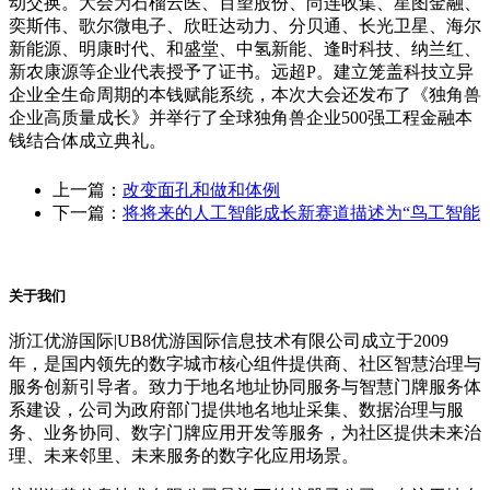
动交换。大会为石榴云医、百望股份、尚连收集、星图金融、
奕斯伟、歌尔微电子、欣旺达动力、分贝通、长光卫星、海尔
新能源、明康时代、和盛堂、中氢新能、逢时科技、纳兰红、
新农康源等企业代表授予了证书。远超P。建立笼盖科技立异
企业全生命周期的本钱赋能系统，本次大会还发布了《独角兽
企业高质量成长》并举行了全球独角兽企业500强工程金融本
钱结合体成立典礼。
上一篇：
改变面孔和做和体例
下一篇：
将将来的人工智能成长新赛道描述为“鸟工智能
关于我们
浙江优游国际|UB8优游国际信息技术有限公司成立于2009
年，是国内领先的数字城市核心组件提供商、社区智慧治理与
服务创新引导者。致力于地名地址协同服务与智慧门牌服务体
系建设，公司为政府部门提供地名地址采集、数据治理与服
务、业务协同、数字门牌应用开发等服务，为社区提供未来治
理、未来邻里、未来服务的数字化应用场景。